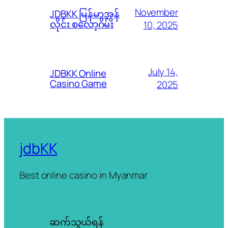
November
JDBKK မြန်မာအွန်
လိုင်း စလော့ဂိမ်း
10, 2025
July 14,
JDBKK Online
Casino Game
2025
jdbKK
Best online casino in Myanmar
ဆက်သွယ်ရန်