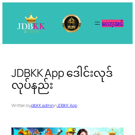
Skip
to
content
လော့အင်
JDBKK App ‌‌ဒေါင်းလုဒ်
လုပ်နည်း
Written by
jdbKK admin
in
JDBKK App