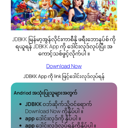
JDBKK မြန်မာ့အွန်လိုင်းကာစီနို ဖရီးဘောနပ်စ် ကို
ရယူရန် JDBKK App ကို ‌ဒေါင်းလုဒ်လုပ်ပြီး အ
ကောင့်သစ်ဖွင့်လိုက်ပါ ။
Download Now
JDBKK App ကို link ဖြင့်ဒေါင်းလုဒ်လုပ်ရန်
Andriod အသုံးပြုသူများအတွက်
JDBKK
ဝဘ်ဆိုက်သို့ဝင်ရောက်
‌‌‌Download Now ကိုနှိပ်ပါ ။
app ‌
ဒေါင်းလုဒ်ကို နှိပ်ပါ ။
app ‌
ဒေါင်းလုဒ်လုပ်ရန်ကိုနှိပ်ပါ ။