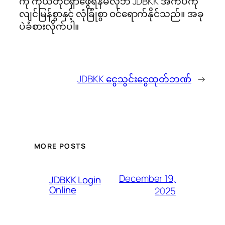
ကို ကိုယ်တိုင်ရှာဖွေရန်မလိုဘဲ JDBKK အက်ပ်ကို
လျင်မြန်စွာနှင့် လုံခြုံစွာ ဝင်ရောက်နိုင်သည်။ အခု
ပဲခံစားလိုက်ပါ။
JDBKK ငွေသွင်းငွေထုတ်ဘဏ်
→
MORE POSTS
December 19,
JDBKK Login
Online
2025