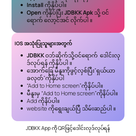
Install
ကိုနှိပ်ပါ။
Open
ကိုနှိပ်ပြီး
JDBKK Apk
သို့ ဝင်
ရောက် လော့င်အင် လိုက်ပါ ။
IOS အသုံးပြုသူများအတွက်
JDBKK
ဝဘ်ဆိုက်သို့ဝင်ရောက် ‌‌‌ ဒေါင်းလု
ဒ်လုပ်ရန် ကိုနှိပ်ပါ ။
အောက်ခြေ မီနူးကိုဖွင့်လှစ်ပြီး”ရှယ်ယာ
ခလုတ်”ကိုနှိပ်ပါ
“Add to Home screen”ကိုနိပ်ပါ။
မီနူးမှ “Add to Home screen”ကိုနိပ်ပါ။
Add ကိုနိပ်ပါ။
website ကိုရွေးချယ်ပြီ သိမ်းဆည်ပါ ။
JDBKK App ကို QRဖြင့်ဒေါင်းလုဒ်လုပ်ရန်