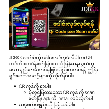
JDBKK အက်ပ်ကို ဒေါင်းလုဒ်လုပ်လိုပါက၊ QR
ကုဒ်ကို စကင်န်ဖတ်ခြင်းသည် မြန်ဆန်လွယ်ကူ
သော နည်းလမ်းတစ်ခုဖြစ်သည်။ စတင်ရန် ဤရိုး
ရှင်းသောအဆင့်များကို လိုက်နာပါ။
QR ကုဒ်ကို ရှာပါ။
ပုံတွင်ပြထားသော QR ကုဒ် ကို scan
ဖတ်ပြီး apk ကို install လုပ်လိုက်ပါ
သင့်စက်ပစ္စည်းကို ပြင်ဆင်ပါ။