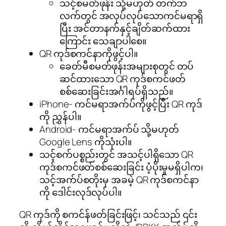
သင့်စမတ်ဖုန်း သို့မဟုတ် တက်ဘ
လက်တွင် အလုပ်လုပ်သောကင်မရာရှိ
ပြီး အင်တာနက်နှင့်ချိတ်ဆက်ထား
ကြောင်း သေချာပါစေ။
QR ကုဒ်စကင်နာကိုဖွင့်ပါ။
ခေတ်မီစမတ်ဖုန်းအများစုတွင် တပ်
ဆင်ထားသော QR ကုဒ်စကင်ဖတ်
စစ်ဆေးခြင်းအင်္ဂါရပ်ရှိသည်။
iPhone- ကင်မရာအက်ပ်ကိုဖွင့်ပြီး QR ကုဒ်
ကို ညွှန်ပါ။
Android- ကင်မရာအက်ပ် သို့မဟုတ်
Google Lens ကိုသုံးပါ။
သင့်စက်ပစ္စည်းတွင် အသင့်ပါရှိသော QR
ကုဒ်စကင်ဖတ်စစ်ဆေးခြင်း ပံ့ပိုးမှုမရှိပါက၊
သင့်အက်ပ်စတိုးမှ အခမဲ့ QR ကုဒ်စကင်နာ
ကို ဒေါင်းလုဒ်လုပ်ပါ။
QR ကုဒ်ကို စကင်န်ဖတ်ခြင်းဖြင့်၊ သင်သည် ၎င်း