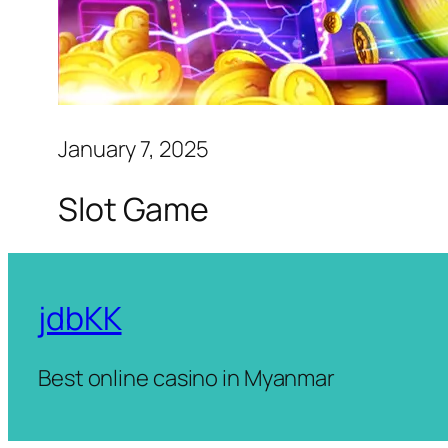
January 7, 2025
Slot Game
jdbKK
Best online casino in Myanmar