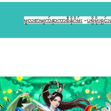
မူလစာမျက်နှာ
ကာစီနိုဂိမ်း
ပရိုမိုးရှင်