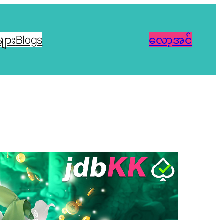
းများ
Blogs
လော့အင်