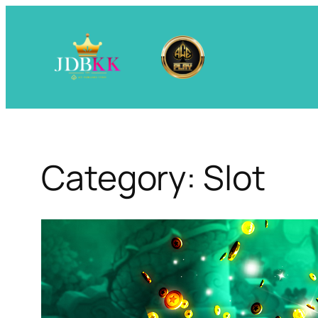
Skip
to
content
Category:
Slot