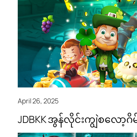
April 26, 2025
JDBKK အွန်လိုင်းကျွဲစလော့ဂိမ